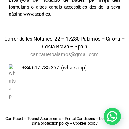
Espanyola de Protecció de Dades, per mitjà dels
formularis o altres canals accessibles des de la seva
pàgina www.agpd.es.
Carrer de les Notaries, 22 – 17230 Palamós – Girona –
Costa Brava – Spain
canpauetpalamos@gmail.com
+34 617 785 367 (whatsapp)
Can Pauet – Tourist Apartments – Rental
Conditions
–
Legal Notice
–
D
ata protection policy
–
C
ookies
policy