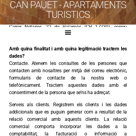
CAN PAUET - APARTAMENTS
El responsable del tractament de les dades personals és
TURISTICS
APARTAMENTS CAN PAUET de Palamós, propietat
d’Anna Bonet Saguer amb DNI 40521945-Q i domicili al
Carrer Notaries, 22 de Palamós (CP 17230), correu
electrònic canpauetpalamos@gmail.com.
Amb quina finalitat i amb quina legitimació tractem les
dades?
Contacte. Atenem les consultes de les persones que
contacten amb nosaltres per mitjà del correu electrònic,
formularis de contacte de la nostra web o
telefònicament. Tractem aquestes dades amb el
consentiment de la persona que se’ns ha adreçat.
Serveis als clients. Registrem els clients i les dades
addicionals que es puguin generar com a resultat de la
relació comercial amb aquests clients. La relació
comercial comporta incorporar les dades a la
comptabilitat, la facturació o informació a